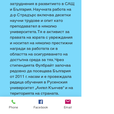
затруднения в развитието в САЩ
и България. Научната работа на
д-р Стрaдърс включва десетки
научни трудове и опит като
преподавател в няколко
университета. Тя е активист за
правата на хората с увреждания
и носител на няколко престижни
награди за работата си в
областта на осигуряването на
достъпна среда за тях. Чрез
стипендията Фулбрайт започва
редовно да посещава България
от 2011 г. насам и е провеждала
редица обучения в Русенския
университет „Ангел Кънчев“ и на
територията на страната.
Почетен член е на Асоциацията
на българските ерготерапевти
Phone
Facebook
Email
(АБЕТ).