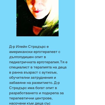
Д-р Илейн Стрaдърс е
американски ерготерапевт с
дългогодишен опит в
педиатричната ерготерапия. Тя е
специалист в терапията на деца
в ранна възраст с аутизъм,
обучителни затруднения и
забавяне на развитието. Д-р
Стрaдърс има богат опит в
разработването и подкрепа за
терапевтични центрове,
насочени към деца със