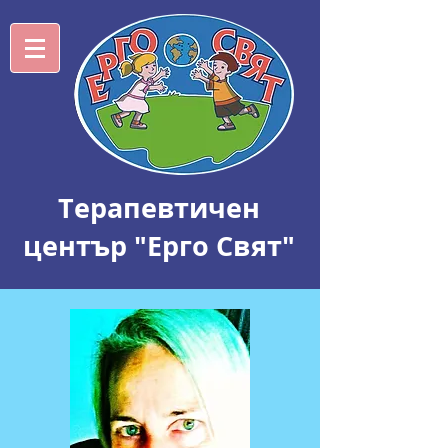
Tерапевтичен
център "Ерго Свят"